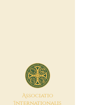
A
ssociatio
I
nternationalis