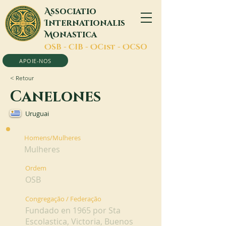
A
ssociatio
I
nternationalis
M
onastica
O
SB -
C
IB -
O
Cist -
O
CSO
APOIE-NOS
< Retour
Canelones
Uruguai
Homens/Mulheres
Mulheres
Ordem
OSB
Congregação / Federação
Fundado en 1965 por Sta
Escolastica, Victoria, Buenos