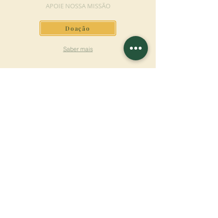
APOIE NOSSA MISSÃO
Doação
Saber mais
ASSINAR A
NEWSLETTER
Saber mais
Sobrenome
Primeiro nome
Email
Linguagem