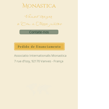
M
onAstica
Vamos trazer
o Céu à Terra juntos
Contate-nos
Pedido de financiamento
Associatio Internationalis Monastica
7 rue d’Issy, 92170 Vanves - França
FAÇA UMA DOAÇÃO