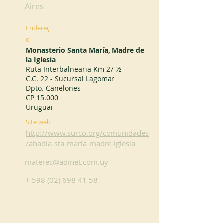
Aires
Endereç
o
Monasterio Santa María, Madre de
la Iglesia
Ruta Interbalnearia Km 27 ½
C.C. 22 - Sucursal Lagomar
Dpto. Canelones
CP 15.000
Uruguai
Site web
http://www.surco.org/comunidades
/abadia-sta-maria-madre-iglesia
materec@adinet.com.uy
+
598 (02) 698 41 58