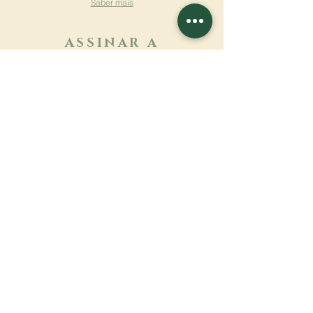
Saber mais
ASSINAR A
NEWSLETTER
Saber mais
Sobrenome
Primeiro nome
Email
Linguagem
Nome do mosteiro