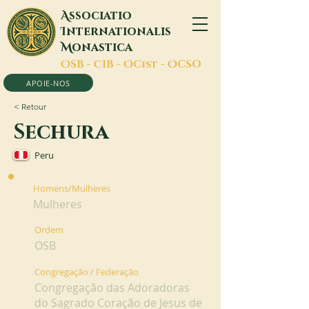
A
ssociatio
I
nternationalis
M
onastica
O
SB -
C
IB -
O
Cist -
O
CSO
APOIE-NOS
< Retour
Sechura
Peru
Homens/Mulheres
Mulheres
Ordem
OSB
Congregação / Federação
Congregação das Adoradoras
do Sagrado Coração de Jesus de