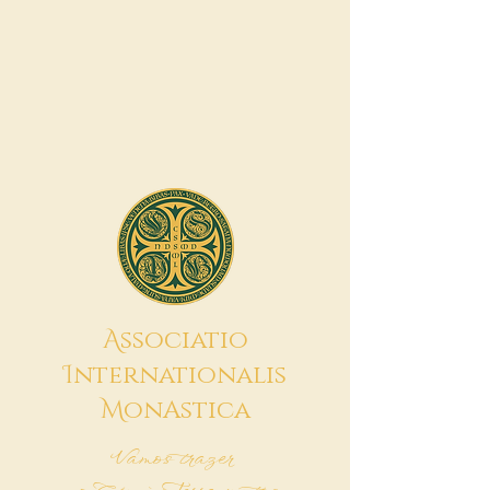
A
ssociatio
I
nternationalis
M
onAstica
Vamos trazer