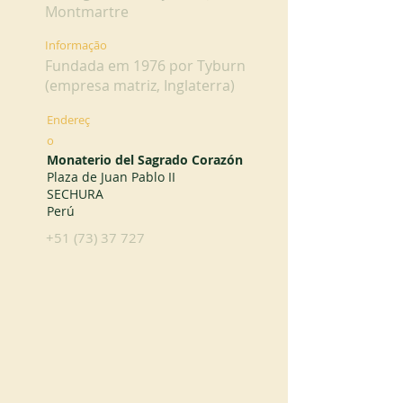
Montmartre
Informação
Fundada em 1976 por Tyburn
(empresa matriz, Inglaterra)
Endereç
o
Monaterio del Sagrado Corazón
Plaza de Juan Pablo II
SECHURA
Perú
+51 (73) 37 727