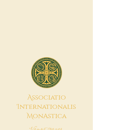
A
ssociatio
I
nternationalis
M
onAstica
Vamos trazer