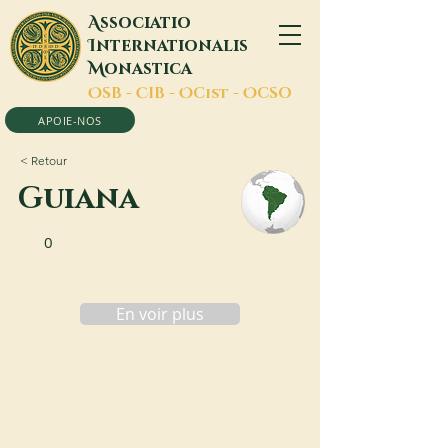
A
ssociatio
I
nternationalis
M
onastica
O
SB -
C
IB -
O
Cist -
O
CSO
APOIE-NOS
< Retour
Guiana
0
En voir plus