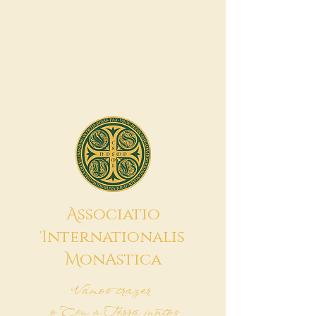
A
ssociatio
I
nternationalis
M
onAstica
Vamos trazer
o Céu à Terra juntos