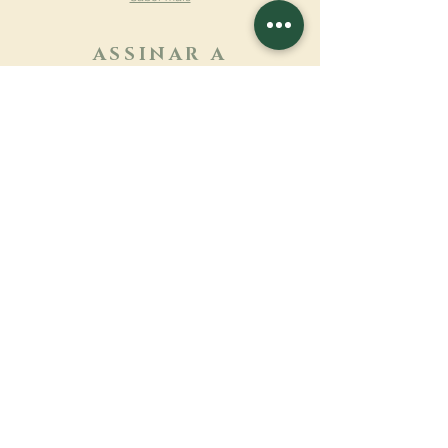
ASSINAR A
NEWSLETTER
Saber mais
Sobrenome
Primeiro nome
Email
Linguagem
Nome do mosteiro