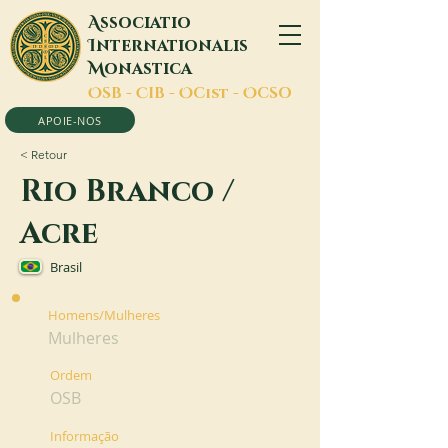
A
ssociatio
I
nternationalis
M
onastica
O
SB -
C
IB -
O
Cist -
O
CSO
APOIE-NOS
< Retour
Rio Branco /
Acre
Brasil
Homens/Mulheres
Mulheres
Ordem
OSB
Informação