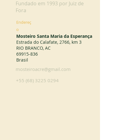
Fundado em 1993 por Juiz de
Fora
Endereç
o
Mosteiro Santa Maria da Esperança
Estrada do Calafate, 2766, km 3
RIO BRANCO, AC
69915-836
Brasil
mosteiroacre@gmail.com
+55 (68) 3225 0294