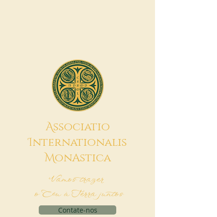
A
ssociatio
I
nternationalis
M
onAstica
Vamos trazer
o Céu à Terra juntos
Contate-nos