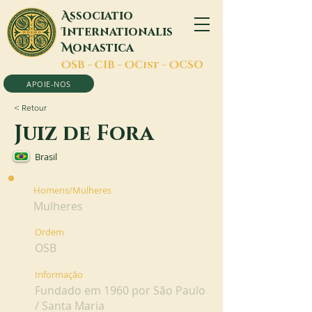
A
ssociatio
I
nternationalis
M
onastica
O
SB -
C
IB -
O
Cist -
O
CSO
APOIE-NOS
< Retour
Juiz de Fora
Brasil
Homens/Mulheres
Mulheres
Ordem
OSB
Informação
Fundado em 1960 por São Paulo
/ Santa Maria