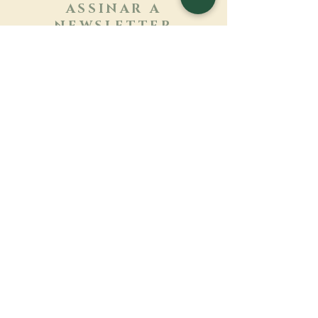
ASSINAR A
NEWSLETTER
Saber mais
Sobrenome
Primeiro nome
Email
Linguagem
Nome do mosteiro