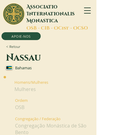
A
ssociatio
I
nternationalis
M
onastica
O
SB -
C
IB -
O
Cist -
O
CSO
APOIE-NOS
< Retour
Nassau
Bahamas
Homens/Mulheres
Mulheres
Ordem
OSB
Congregação / Federação
Congregação Monástica de São
Bento