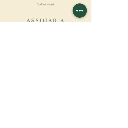
Saber mais
ASSINAR A
NEWSLETTER
Saber mais
Sobrenome
Primeiro nome
Email
Linguagem
Nome do mosteiro