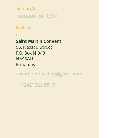
Informação
Fundado em 1937.
Endereç
o
Saint Martin Convent
96, Nassau Street
P.O. Box N 940
NASSAU
Bahamas
stmartinmonastery@gmail.com
+1 (242) 323 5517