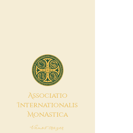
A
ssociatio
I
nternationalis
M
onAstica
Vamos trazer