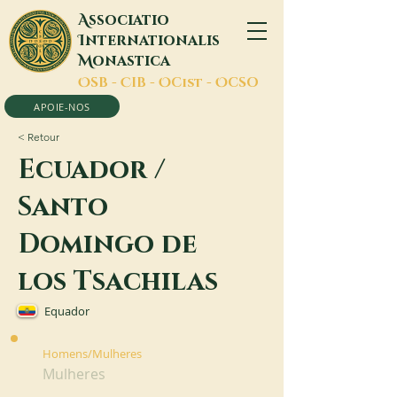
A
ssociatio
I
nternationalis
M
onastica
O
SB -
C
IB -
O
Cist -
O
CSO
APOIE-NOS
< Retour
Ecuador /
Santo
Domingo de
los Tsachilas
Equador
Homens/Mulheres
Mulheres