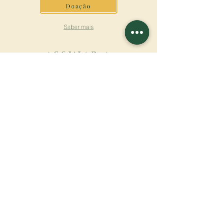
Doação
Saber mais
ASSINAR A
NEWSLETTER
Saber mais
Sobrenome
Primeiro nome
Email
Linguagem
Nome do mosteiro