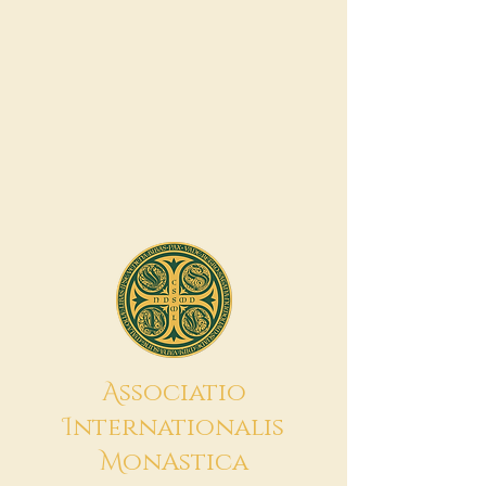
A
ssociatio
I
nternationalis
M
onAstica