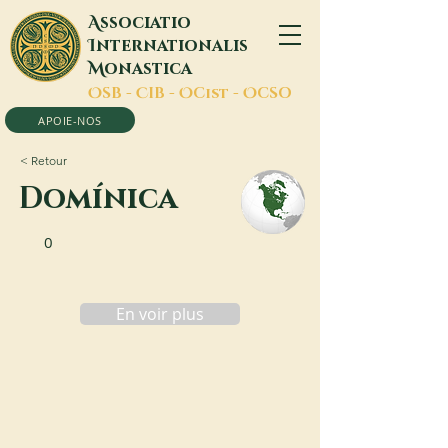
A
ssociatio
I
nternationalis
M
onastica
O
SB -
C
IB -
O
Cist -
O
CSO
APOIE-NOS
< Retour
Domínica
0
En voir plus