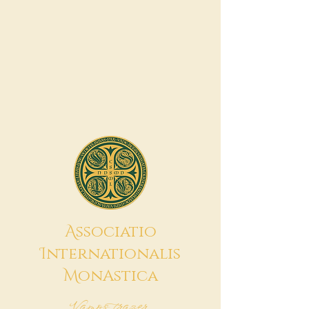
A
ssociatio
I
nternationalis
M
onAstica
Vamos trazer