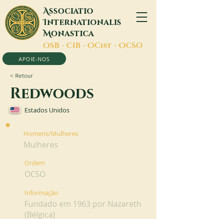
A
ssociatio
I
nternationalis
M
onastica
O
SB -
C
IB -
O
Cist -
O
CSO
APOIE-NOS
< Retour
Redwoods
Estados Unidos
Homens/Mulheres
Mulheres
Ordem
OCSO
Informação
Fundado em 1963 por Nazareth
(Bélgica)