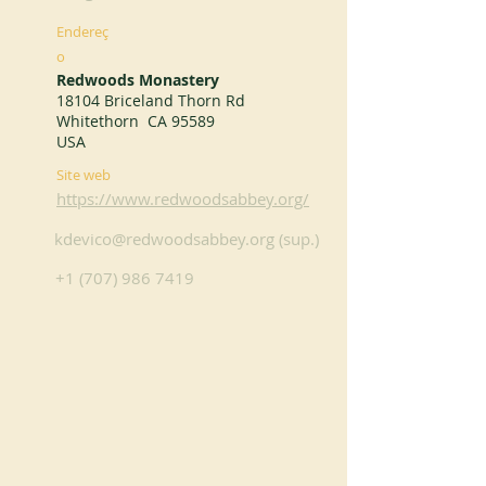
Endereç
o
Redwoods Monastery
18104 Briceland Thorn Rd
Whitethorn CA 95589
USA
Site web
https://www.redwoodsabbey.org/
kdevico@redwoodsabbey.org
(sup.)
+1 (707) 986 7419