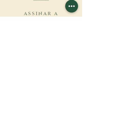
ASSINAR A
NEWSLETTER
Saber mais
Sobrenome
Primeiro nome
Email
Linguagem
Nome do mosteiro