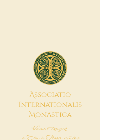
A
ssociatio
I
nternationalis
M
onAstica
Vamos trazer
o Céu à Terra juntos