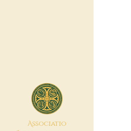
A
ssociatio