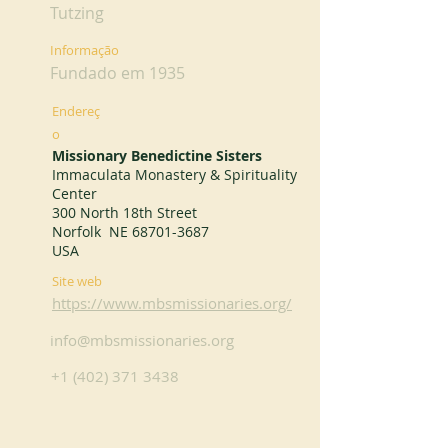
Tutzing
Informação
Fundado em 1935
Endereç
o
Missionary Benedictine Sisters
Immaculata Monastery & Spirituality
Center
300 North 18th Street
Norfolk NE
68701-3687
USA
Site web
https://www.mbsmissionaries.org/
info@mbsmissionaries.org
+1 (402) 371 3438