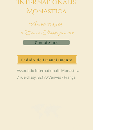
I
nternationalis
M
onAstica
Vamos trazer
o Céu à Terra juntos
Contate-nos
Pedido de financiamento
Associatio Internationalis Monastica
7 rue d’Issy, 92170 Vanves - França
FAÇA UMA DOAÇÃO