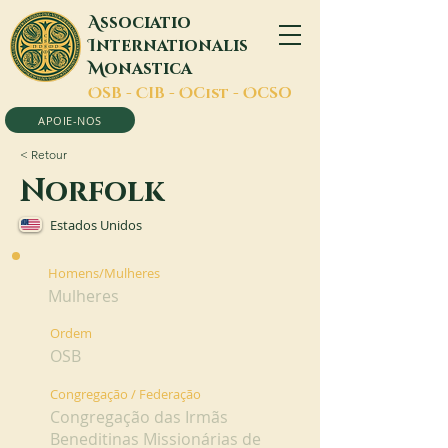
A
ssociatio
I
nternationalis
M
onastica
O
SB -
C
IB -
O
Cist -
O
CSO
APOIE-NOS
< Retour
Norfolk
Estados Unidos
Homens/Mulheres
Mulheres
Ordem
OSB
Congregação / Federação
Congregação das Irmãs
Beneditinas Missionárias de