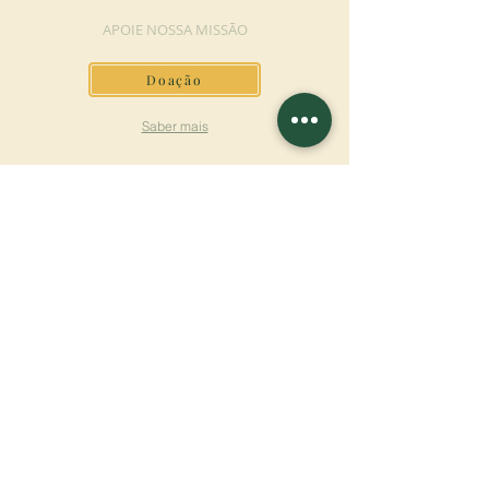
APOIE NOSSA MISSÃO
Doação
Saber mais
ASSINAR A
NEWSLETTER
Saber mais
Sobrenome
Primeiro nome
Email
Linguagem