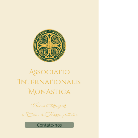
A
ssociatio
I
nternationalis
M
onAstica
Vamos trazer
o Céu à Terra juntos
Contate-nos