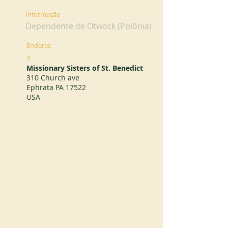
Informação
Dependente de Otwock (Polônia)
Endereç
o
Missionary Sisters of St. Benedict
310 Church ave
Ephrata PA 17522
USA