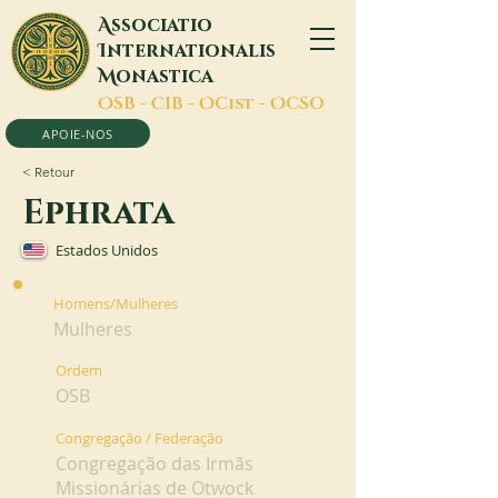
A
ssociatio
I
nternationalis
M
onastica
O
SB -
C
IB -
O
Cist -
O
CSO
APOIE-NOS
< Retour
Ephrata
Estados Unidos
Homens/Mulheres
Mulheres
Ordem
OSB
Congregação / Federação
Congregação das Irmãs
Missionárias de Otwock