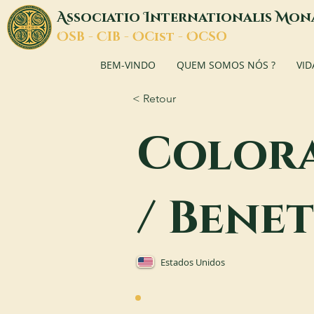
A
I
M
ssociatio
nternationalis
on
O
C
O
O
SB -
IB -
Cist -
CSO
BEM-VINDO
QUEM SOMOS NÓS ?
VID
< Retour
Colora
/ Benet
Estados Unidos