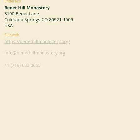
Endereço
Benet Hill Monastery
3190 Benet Lane
Colorado Springs CO 80921-1509
USA
Site web
https://benethillmonastery.org/
info@benethillmonastery.org
+1 (719) 633 0655