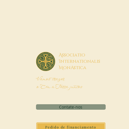
A
ssociatio
I
nternationalis
M
onAstica
Vamos trazer
o Céu à Terra juntos
Contate-nos
Pedido de financiamento