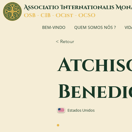
A
I
M
ssociatio
nternationalis
on
O
C
O
O
SB -
IB -
Cist -
CSO
BEM-VINDO
QUEM SOMOS NÓS ?
VID
< Retour
Atchis
Benedi
Estados Unidos