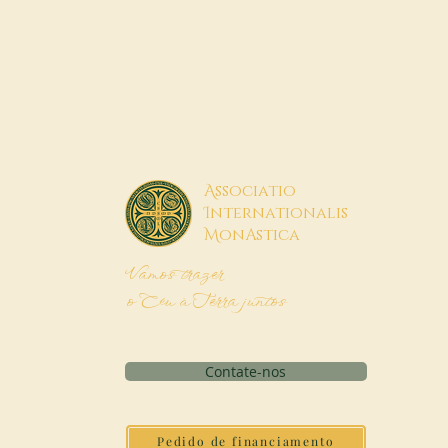
A
ssociatio
I
nternationalis
M
onAstica
Vamos trazer
o Céu à Terra juntos
Contate-nos
Pedido de financiamento