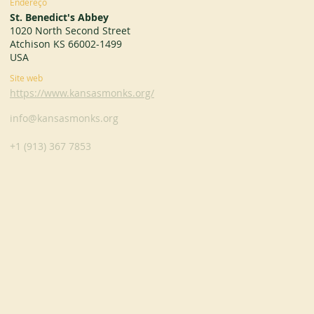
Endereço
St. Benedict's Abbey
1020 North Second Street
Atchison KS 66002-1499
USA
Site web
https://www.kansasmonks.org/
info@kansasmonks.org
+1 (913) 367 7853