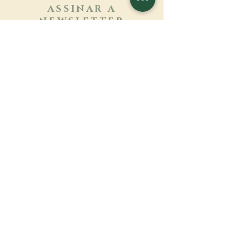
ASSINAR A
NEWSLETTER
Saber mais
Sobrenome
Primeiro nome
Email
Linguagem
Nome do mosteiro