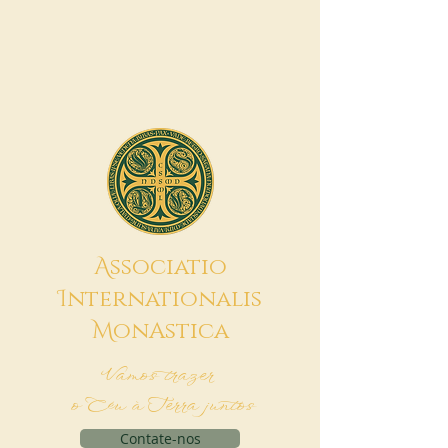
A
ssociatio
I
nternationalis
M
onAstica
Vamos trazer
o Céu à Terra juntos
Contate-nos