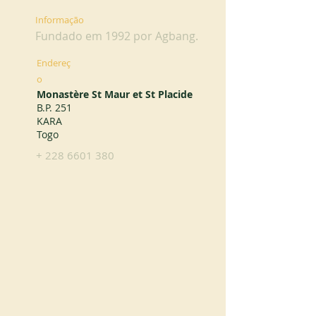
Informação
Fundado em 1992 por Agbang.
Endereç
o
Monastère St Maur et St Placide
B.P. 251
KARA
Togo
+
228 6601 380