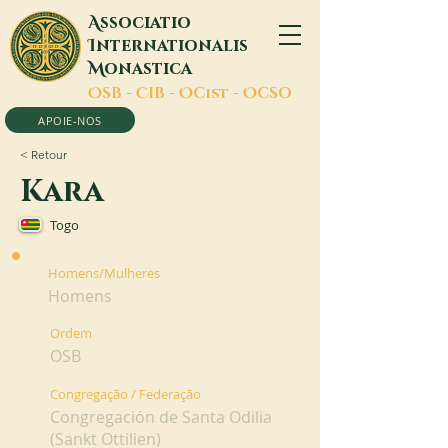
A
ssociatio
I
nternationalis
M
onastica
O
SB -
C
IB -
O
Cist -
O
CSO
APOIE-NOS
< Retour
Kara
Togo
Homens/Mulheres
Homens
Ordem
OSB
Congregação / Federação
Congregación de Santa Odilia
(Sankt Ottilien)