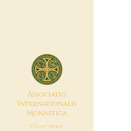
A
ssociatio
I
nternationalis
M
onAstica
Vamos trazer