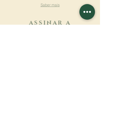
Saber mais
ASSINAR A
NEWSLETTER
Saber mais
Sobrenome
Primeiro nome
Email
Linguagem
Nome do mosteiro