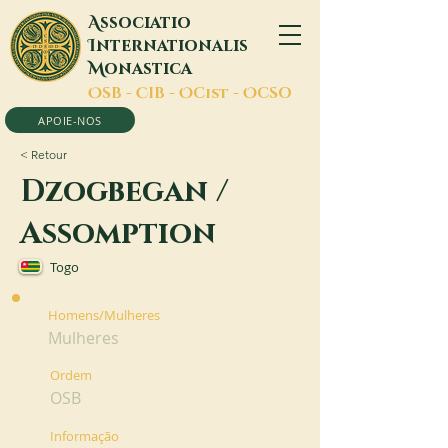
A
ssociatio
I
nternationalis
M
onastica
O
SB -
C
IB -
O
Cist -
O
CSO
APOIE-NOS
< Retour
Dzogbegan /
Assomption
Togo
Homens/Mulheres
Mulheres
Ordem
OSB
Informação