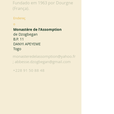
Fundado em 1963 por Dourgne
(França).
Endereç
o
Monastère de l'Assomption
de Dzogbegan
B.P. 11
DANYI APEYEME
Togo
monasteredelassomption@yahoo.fr
;
abbesse.dzogbegan@gmail.com
+228 91 50 88 48