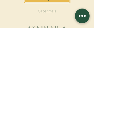
Saber mais
ASSINAR A
NEWSLETTER
Saber mais
Sobrenome
Primeiro nome
Email
Linguagem
Nome do mosteiro