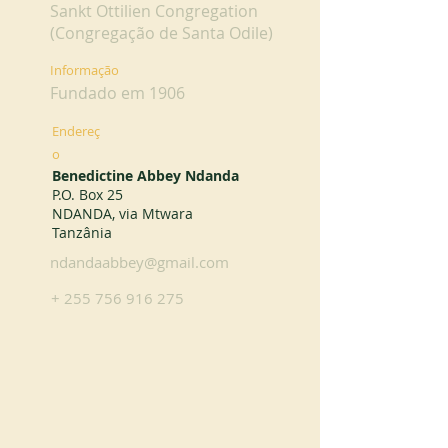
Sankt Ottilien Congregation
(Congregação de Santa Odile)
Informação
Fundado em 1906
Endereç
o
Benedictine Abbey Ndanda
P.O. Box 25
NDANDA, via Mtwara
Tanzânia
ndandaabbey@gmail.com
+
255 756 916 275