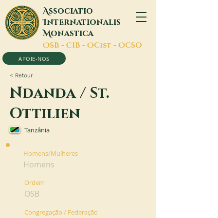
A
ssociatio
I
nternationalis
M
onastica
O
SB -
C
IB -
O
Cist -
O
CSO
APOIE-NOS
< Retour
Ndanda / St.
Ottilien
Tanzânia
Homens/Mulheres
Homens
Ordem
OSB
Congregação / Federação