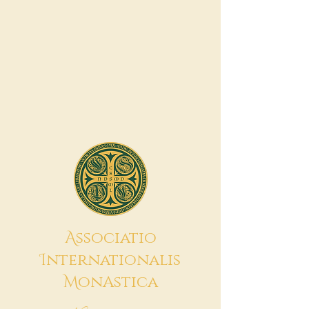
A
ssociatio
I
nternationalis
M
onAstica