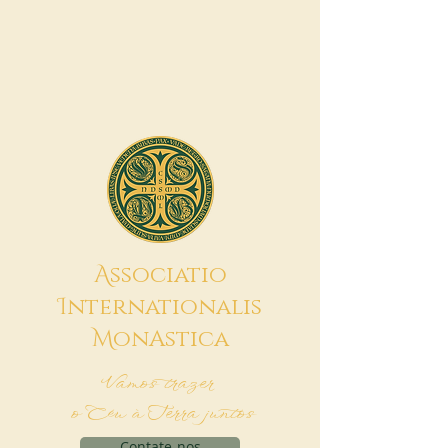
A
ssociatio
I
nternationalis
M
onAstica
Vamos trazer
o Céu à Terra juntos
Contate-nos