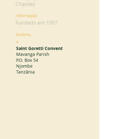
Chipole)
Informação
Fundado em 1997.
Endereç
o
Saint Goretti Convent
Mavanga Parish
P.O. Box 54
Njombe
Tanzânia