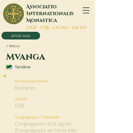
A
ssociatio
I
nternationalis
M
onastica
O
SB -
C
IB -
O
Cist -
O
CSO
APOIE-NOS
< Retour
Mvanga
Tanzânia
Homens/Mulheres
Mulheres
Ordem
OSB
Congregação / Federação
Congregation of St Agnes
(Congregação de Santa Inês