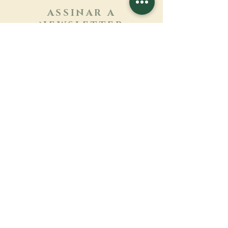
ASSINAR A
NEWSLETTER
Saber mais
Sobrenome
Primeiro nome
Email
Linguagem
Nome do mosteiro