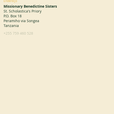
Endereço
Missionary Benedictine Sisters
St. Scholastica's Priory
P.O. Box 18
Peramiho via Songea
Tanzania
+255 759 460 528