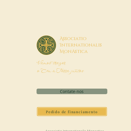
A
ssociatio
I
nternationalis
M
onAstica
Vamos trazer
o Céu à Terra juntos
Contate-nos
Pedido de financiamento