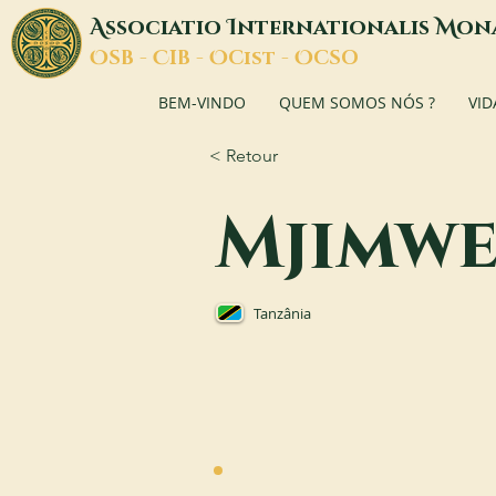
A
I
M
ssociatio
nternationalis
on
O
C
O
O
SB -
IB -
Cist -
CSO
BEM-VINDO
QUEM SOMOS NÓS ?
VID
< Retour
Mjimwe
Tanzânia