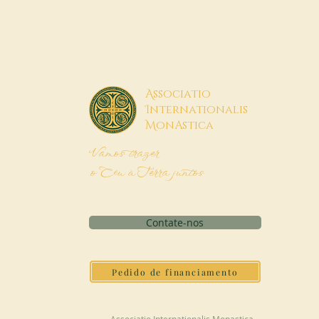
A
ssociatio
I
nternationalis
M
onAstica
Vamos trazer
o Céu à Terra juntos
Contate-nos
Pedido de financiamento