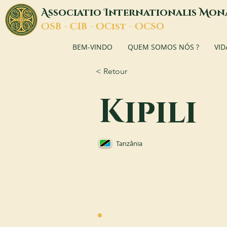
A
I
M
ssociatio
nternationalis
on
O
C
O
O
SB -
IB -
Cist -
CSO
BEM-VINDO
QUEM SOMOS NÓS ?
VID
< Retour
Kipili
Tanzânia