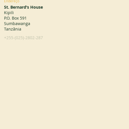
Endereço
St. Bernard’s House
Kipili
P.O. Box 591
Sumbawanga
Tanzânia
+255-(025)-2802-287