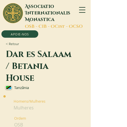
A
ssociatio
I
nternationalis
M
onastica
O
SB -
C
IB -
O
Cist -
O
CSO
APOIE-NOS
< Retour
Dar es Salaam
/ Betania
House
Tanzânia
Homens/Mulheres
Mulheres
Ordem
OSB