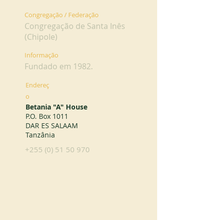
Congregação / Federação
Congregação de Santa Inês
(Chipole)
Informação
Fundado em 1982.
Endereç
o
Betania "A" House
P.O. Box 1011
DAR ES SALAAM
Tanzânia
+255 (0) 51 50 970