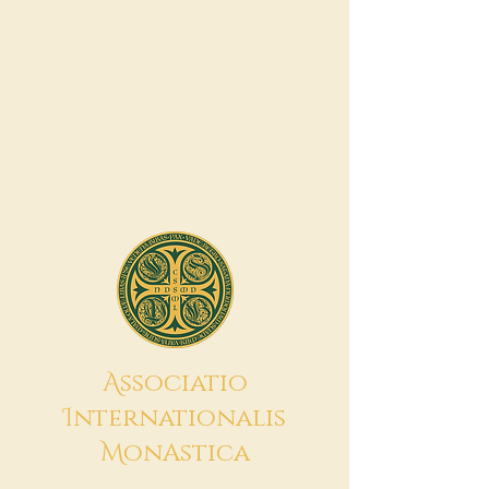
A
ssociatio
I
nternationalis
M
onAstica