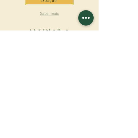
Doação
Saber mais
ASSINAR A
NEWSLETTER
Saber mais
Sobrenome
Primeiro nome
Email
Linguagem
Nome do mosteiro