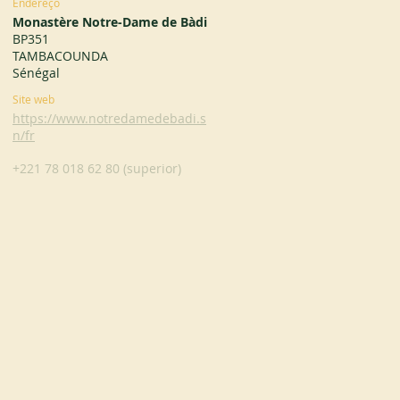
Endereço
Monastère Notre-Dame de Bàdi
BP351
TAMBACOUNDA
Sénégal
Site web
https://www.notredamedebadi.s
n/fr
+221 78 018 62 80 (superior)