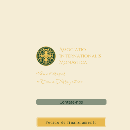
A
ssociatio
I
nternationalis
M
onAstica
Vamos trazer
o Céu à Terra juntos
Contate-nos
Pedido de financiamento