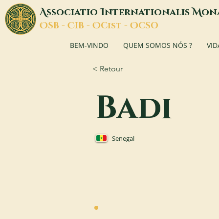
A
I
M
ssociatio
nternationalis
on
O
C
O
O
SB -
IB -
Cist -
CSO
BEM-VINDO
QUEM SOMOS NÓS ?
VID
< Retour
Badi
Senegal