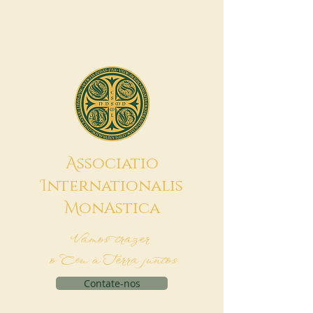
A
ssociatio
I
nternationalis
M
onAstica
Vamos trazer
o Céu à Terra juntos
Contate-nos