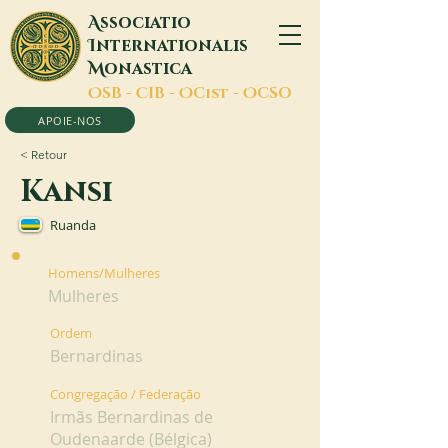
A
ssociatio
I
nternationalis
M
onastica
O
SB -
C
IB -
O
Cist -
O
CSO
APOIE-NOS
< Retour
Kansi
Ruanda
Homens/Mulheres
Mulheres
Ordem
Bernardinas
Congregação / Federação
Irmãs Bernardinas de
Oudenaarde (Bélgica)