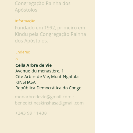
Congregação Rainha dos
Apóstolos
Informação
Fundado em 1992, primeiro em
Kindu pela Congregação Rainha
dos Apóstolos.
Endereç
o
Cella Arbre de Vie
Avenue du monastère, 1
Cité Arbre de Vie, Mont-Ngafula
KINSHASA
República Democrática do Congo
monarbredevie@gmail.com
;
benedictineskinshasa@gmail.com
+243 99 11438