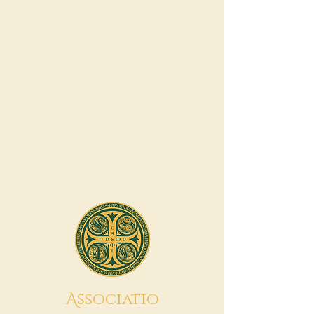
A
ssociatio