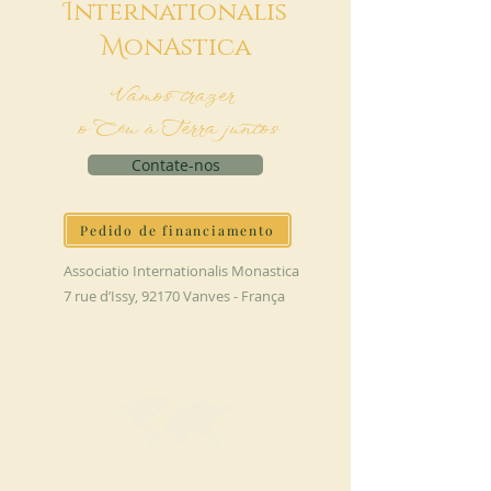
I
nternationalis
M
onAstica
Vamos trazer
o Céu à Terra juntos
Contate-nos
Pedido de financiamento
Associatio Internationalis Monastica
7 rue d’Issy, 92170 Vanves - França
FAÇA UMA DOAÇÃO