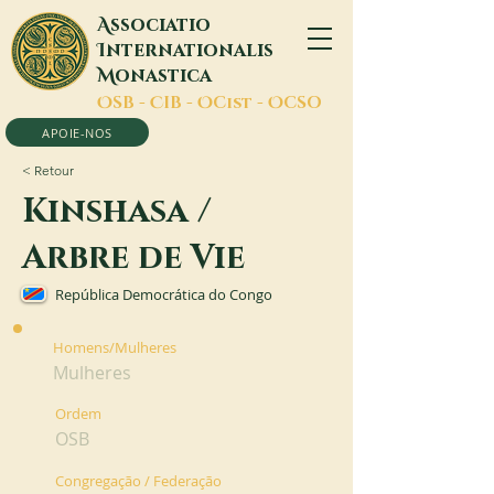
A
ssociatio
I
nternationalis
M
onastica
O
SB -
C
IB -
O
Cist -
O
CSO
APOIE-NOS
< Retour
Kinshasa /
Arbre de Vie
República Democrática do Congo
Homens/Mulheres
Mulheres
Ordem
OSB
Congregação / Federação