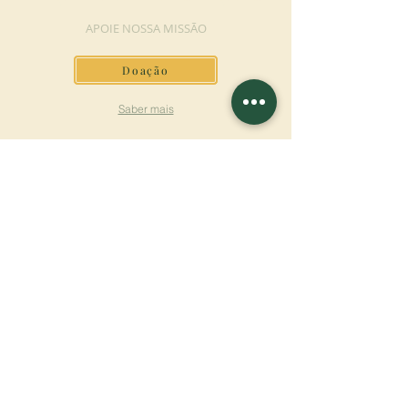
APOIE NOSSA MISSÃO
Doação
Saber mais
ASSINAR A
NEWSLETTER
Saber mais
Sobrenome
Primeiro nome
Email
Linguagem