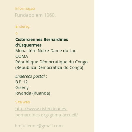
Informação
Fundado em 1960.
Endereç
o
Cisterciennes Bernardines
d'Esquermes
Monastère Notre-Dame du Lac
GOMA
République Démocratique du Congo
(República Democrática do Congo)
Endereço postal :
B.P. 12
Giseny
Rwanda (Ruanda)
Site web
http://www.cisterciennes-
bernardines.org/goma-accueil/
bmjulienne@gmail.com