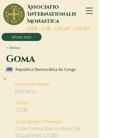
A
ssociatio
I
nternationalis
M
onastica
O
SB -
C
IB -
O
Cist -
O
CSO
APOIE-NOS
< Retour
Goma
República Democrática do Congo
Homens/Mulheres
Mulheres
Ordem
OCBE
Congregação / Federação
Cisterciense Bernardinas de
Esquermes (OCBE)