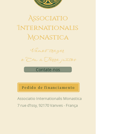
A
ssociatio
I
nternationalis
M
onAstica
Vamos trazer
o Céu à Terra juntos
Contate-nos
Pedido de financiamento
Associatio Internationalis Monastica
7 rue d’Issy, 92170 Vanves - França