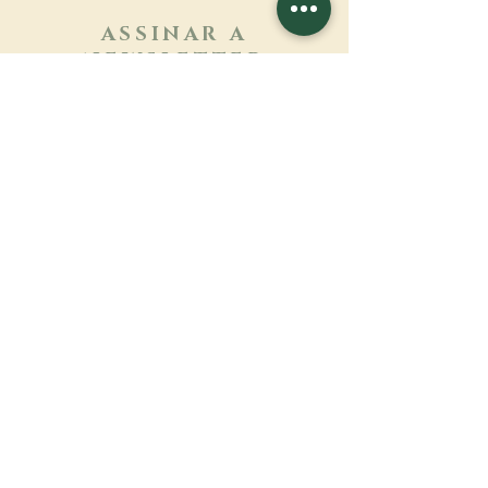
ASSINAR A
NEWSLETTER
Saber mais
Sobrenome
Primeiro nome
Email
Linguagem
Nome do mosteiro