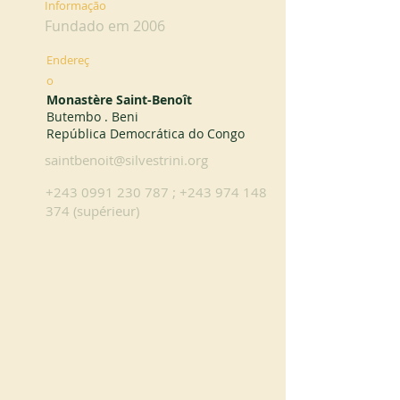
Informação
Fundado em 2006
Endereç
o
Monastère Saint-Benoît
Butembo . Beni
República Democrática do Congo
saintbenoit@silvestrini.org
+243 0991 230 787
;
+243 974 148
374
(supérieur)