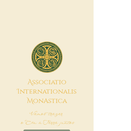
A
ssociatio
I
nternationalis
M
onAstica
Vamos trazer
o Céu à Terra juntos