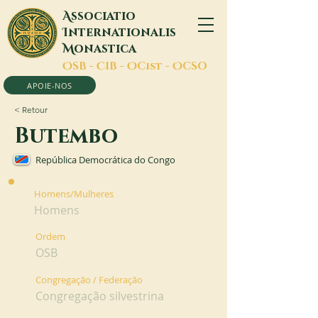
A
ssociatio
I
nternationalis
M
onastica
O
SB -
C
IB -
O
Cist -
O
CSO
APOIE-NOS
< Retour
Butembo
República Democrática do Congo
Homens/Mulheres
Homens
Ordem
OSB
Congregação / Federação
Congregação silvestrina