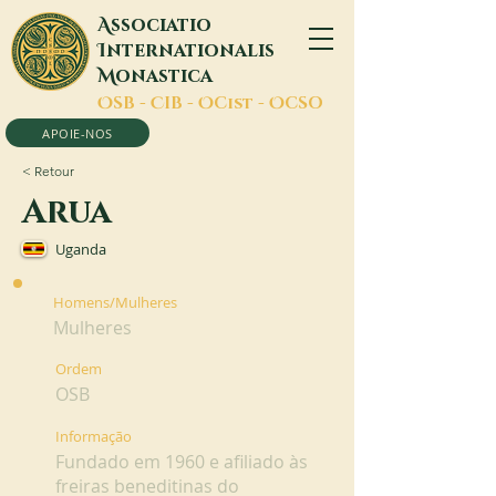
A
ssociatio
I
nternationalis
M
onastica
O
SB -
C
IB -
O
Cist -
O
CSO
APOIE-NOS
< Retour
Arua
Uganda
Homens/Mulheres
Mulheres
Ordem
OSB
Informação
Fundado em 1960 e afiliado às
freiras beneditinas do