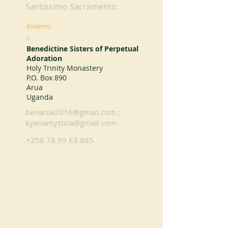
Santíssimo Sacramento.
Endereç
o
Benedictine Sisters of Perpetual
Adoration
Holy Trinity Monastery
P.O. Box 890
Arua
Uganda
benarua2016@gmail.com
;
kyanamystica@gmail.com
+256 78 99 63 885