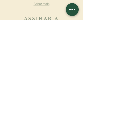
Saber mais
ASSINAR A
NEWSLETTER
Saber mais
Sobrenome
Primeiro nome
Email
Linguagem
Nome do mosteiro