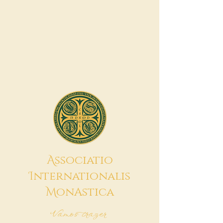
A
ssociatio
I
nternationalis
M
onAstica
Vamos trazer