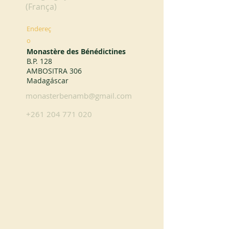
(França)
Endereç
o
Monastère des Bénédictines
B.P. 128
AMBOSITRA 306
Madagáscar
monasterbenamb@gmail.com
+261 204 771 020