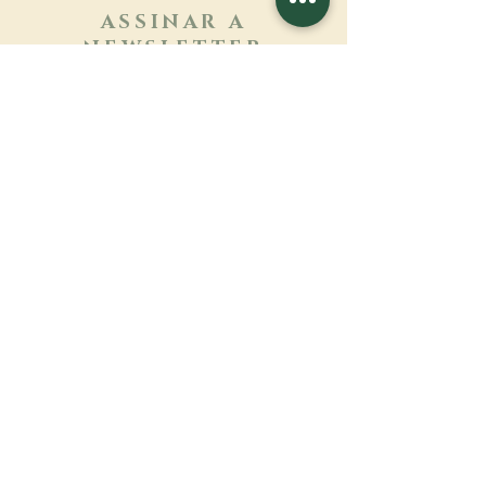
ASSINAR A
NEWSLETTER
Saber mais
Sobrenome
Primeiro nome
Email
Linguagem
Nome do mosteiro