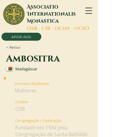
A
ssociatio
I
nternationalis
M
onastica
O
SB -
C
IB -
O
Cist -
O
CSO
APOIE-NOS
< Retour
Ambositra
Madagáscar
Homens/Mulheres
Mulheres
Ordem
OSB
Congregação / Federação
Fundado em 1934 pela
Congregação de Santa Bathilde