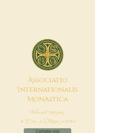
A
ssociatio
I
nternationalis
M
onAstica
Vamos trazer
o Céu à Terra juntos
Contate-nos