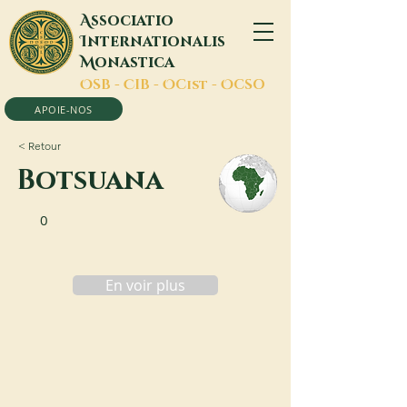
A
ssociatio
I
nternationalis
M
onastica
O
SB -
C
IB -
O
Cist -
O
CSO
APOIE-NOS
< Retour
Botsuana
0
En voir plus