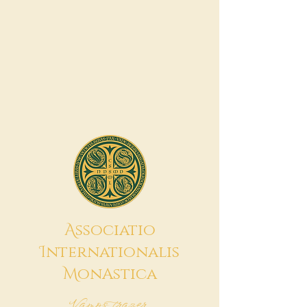
A
ssociatio
I
nternationalis
M
onAstica
Vamos trazer