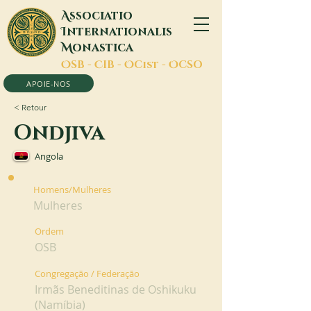
A
ssociatio
I
nternationalis
M
onastica
O
SB -
C
IB -
O
Cist -
O
CSO
APOIE-NOS
< Retour
Ondjiva
Angola
Homens/Mulheres
Mulheres
Ordem
OSB
Congregação / Federação
Irmãs Beneditinas de Oshikuku
(Namíbia)