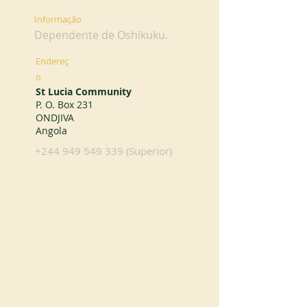
Informação
Dependente de Oshikuku.
Endereç
o
St Lucia Community
P. O. Box 231
ONDJIVA
Angola
+244 949 549 339
(Superior)