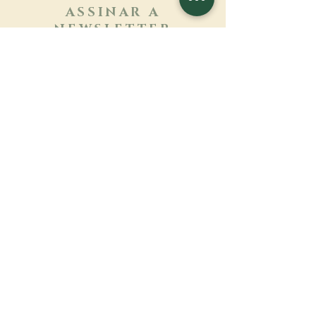
ASSINAR A
NEWSLETTER
Saber mais
Sobrenome
Primeiro nome
Email
Linguagem
Nome do mosteiro