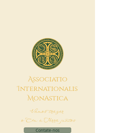
A
ssociatio
I
nternationalis
M
onAstica
Vamos trazer
o Céu à Terra juntos
Contate-nos