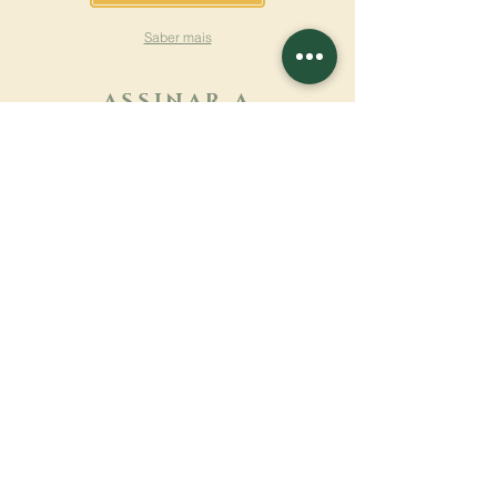
Saber mais
ASSINAR A
NEWSLETTER
Saber mais
Sobrenome
Primeiro nome
Email
Linguagem
Nome do mosteiro