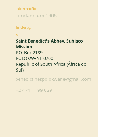
Informação
Fundado em 1906
Endereç
o
Saint Benedict's Abbey, Subiaco
Mission
P.O. Box 2189
POLOKWANE 0700
Republic of South Africa (África do
Sul)
benedictinespolokwane@gmail.com
+27 711 199 029