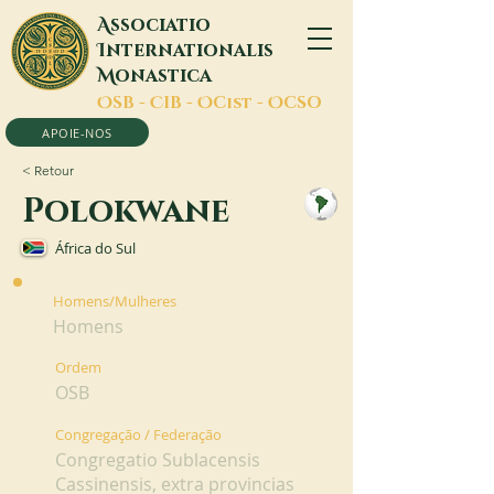
A
ssociatio
I
nternationalis
M
onastica
O
SB -
C
IB -
O
Cist -
O
CSO
APOIE-NOS
< Retour
Polokwane
África do Sul
Homens/Mulheres
Homens
Ordem
OSB
Congregação / Federação
Congregatio Sublacensis
Cassinensis, extra provincias