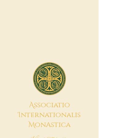
A
ssociatio
I
nternationalis
M
onAstica