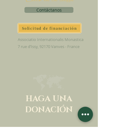
Contáctanos
Solicitud de financiación
Associatio Internationalis Monastica
7 rue d’Issy, 92170 Vanves - France
HAGA UNA
DONACIÓN
APOYA NUESTRA MISIÓN
Donación