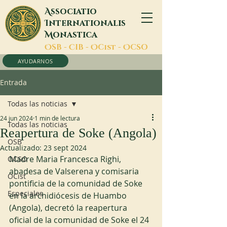
A
ssociatio
I
nternationalis
M
onastica
O
SB -
C
IB -
O
Cist -
O
CSO
AYUDARNOS
Entrada
Todas las noticias
24 jun 2024
1 min de lectura
Todas las noticias
Reapertura de Soke (Angola)
OSB
Actualizado:
23 sept 2024
Madre Maria Francesca Righi, 
OCSO
abadesa de Valserena y comisaria 
OCist
pontificia de la comunidad de Soke 
Especiales
en la archidiócesis de Huambo 
(Angola), decretó la reapertura 
oficial de la comunidad de Soke el 24 