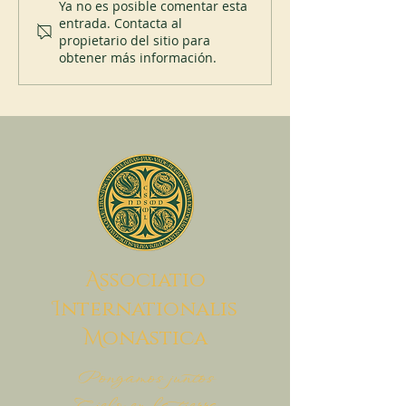
200 años del Mont
Ya no es posible comentar esta
entrada. Contacta al
propietario del sitio para
obtener más información.
A
ssociatio
I
nternationalis
M
onAstica
Pongamos juntos
Cielo en la tierra