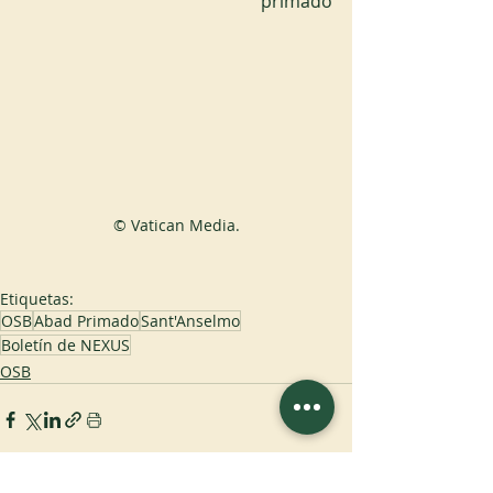
primado
© Vatican Media.
Etiquetas:
OSB
Abad Primado
Sant'Anselmo
Boletín de NEXUS
OSB