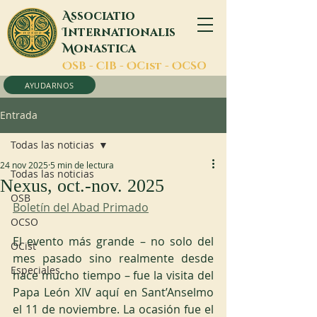
A
ssociatio
I
nternationalis
M
onastica
O
SB -
C
IB -
O
Cist -
O
CSO
AYUDARNOS
Entrada
Todas las noticias
24 nov 2025
5 min de lectura
Todas las noticias
Nexus, oct.-nov. 2025
OSB
Boletín del Abad Primado
OCSO
El evento más grande – no solo del 
OCist
mes pasado sino realmente desde 
Especiales
hace mucho tiempo – fue la visita del 
Papa León XIV aquí en Sant’Anselmo 
el 11 de noviembre. La ocasión fue el 