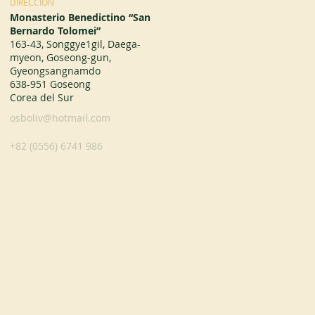
DIRECCIÓN
Monasterio Benedictino “San
Bernardo Tolomei”
163-43, Songgye1gil, Daega-
myeon, Goseong-gun,
Gyeongsangnamdo
638-951 Goseong
Corea del Sur
osboliv@hotmail.com
+82 (0556) 6741 986