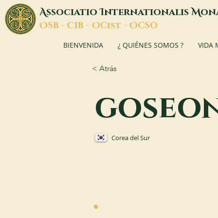
A
I
M
ssociatio
nternationalis
on
O
C
O
O
SB -
IB -
Cist -
CSO
BIENVENIDA
¿ QUIÉNES SOMOS ?
VIDA
< Atrás
goseo
Corea del Sur