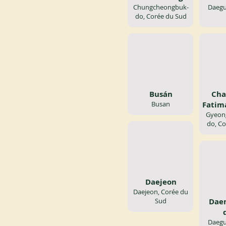
Chungcheongbuk-
Daegu
do, Corée du Sud
Busán
Cha
Busan
Fatim
Gyeon
do, Co
Daejeon
Daejeon, Corée du
Sud
Dae
Daegu