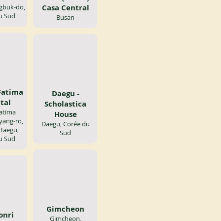
gbuk-do,
Casa Central
u Sud
Busan
Fatima
Daegu -
tal
Scholastica
atima
House
yang-ro,
Daegu, Corée du
Taegu,
Sud
u Sud
Gimcheon
onri
Gimcheon,