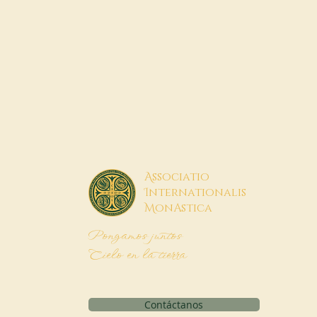
A
ssociatio
I
nternationalis
M
onAstica
Pongamos juntos
Cielo en la tierra
Contáctanos