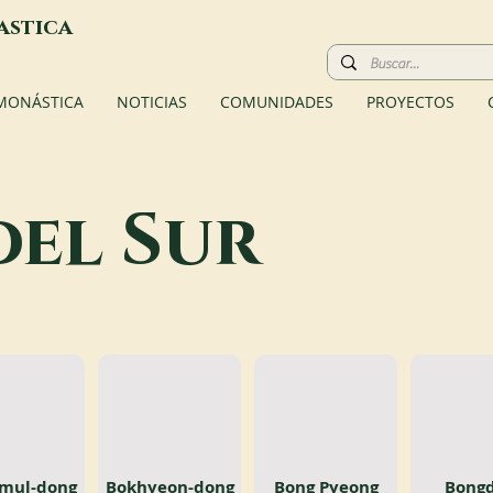
astica
 MONÁSTICA
NOTICIAS
COMUNIDADES
PROYECTOS
del Sur
mul-dong
Bokhyeon-dong
Bong Pyeong
Bongd