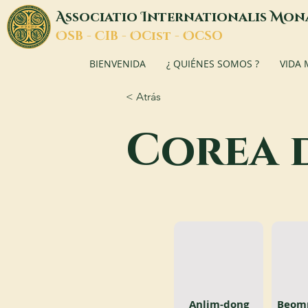
A
I
M
ssociatio
nternationalis
on
O
C
O
O
SB -
IB -
Cist -
CSO
BIENVENIDA
¿ QUIÉNES SOMOS ?
VIDA
< Atrás
Corea 
Anlim-dong
Beom