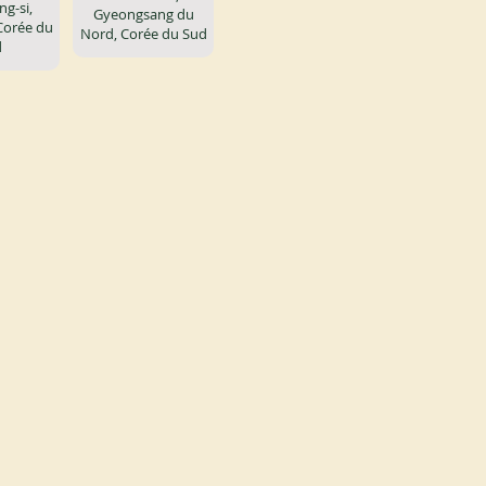
g-si,
Gyeongsang du
Corée du
Nord, Corée du Sud
d