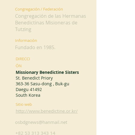
Congregación / Federación
Congregación de las Hermanas
Benedictinas Misioneras de
Tutzing
Información
Fundado en 1985.
DIRECCI
ÓN
Missionary Benedictine Sisters
St. Benedict Priory
363-36 Sasu-dong , Buk-gu
Daegu 41492
South Korea
Sitio web
http://www.benedictine.or.kr/
osbdgnews@hanmail.net
+82 53 313 343 14