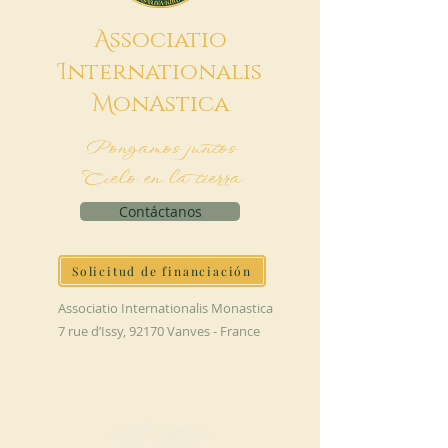
A
ssociatio
I
nternationalis
M
onAstica
Pongamos juntos
Cielo en la tierra
Contáctanos
Solicitud de financiación
Associatio Internationalis Monastica
7 rue d’Issy, 92170 Vanves - France