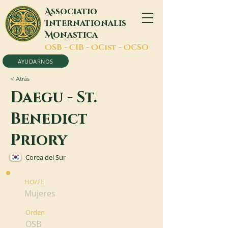
A
ssociatio
I
nternationalis
M
onastica
O
SB -
C
IB -
O
Cist -
O
CSO
AYUDARNOS
< Atrás
Daegu - St.
Benedict
Priory
Corea del Sur
HO/FE
Mujeres
Orden
OSB