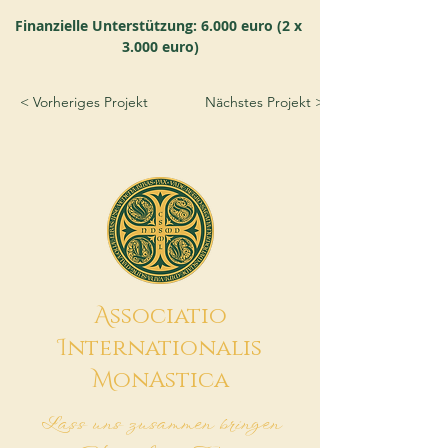
Finanzielle Unterstützung: 6.000 euro (2 x 
3.000 euro)
< Vorheriges Projekt
Nächstes Projekt >
A
ssociatio
I
nternationalis
M
onAstica
Lass uns zusammen bringen