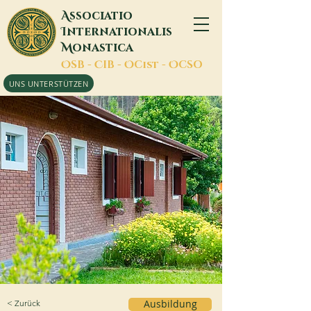
A
ssociatio
I
nternationalis
M
onastica
O
SB -
C
IB -
O
Cist -
O
CSO
UNS UNTERSTÜTZEN
< Zurück
Ausbildung