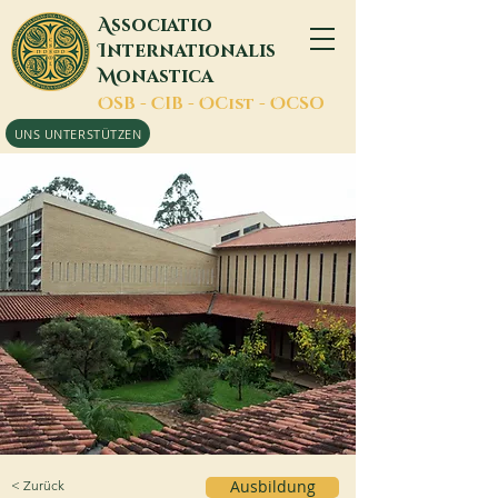
A
ssociatio
I
nternationalis
M
onastica
O
SB -
C
IB -
O
Cist -
O
CSO
UNS UNTERSTÜTZEN
< Zurück
Ausbildung