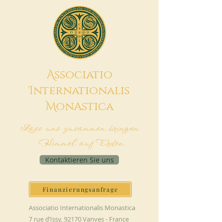
A
ssociatio
I
nternationalis
M
onAstica
Lass uns zusammen bringen
Himmel auf Erden
Kontaktieren Sie uns
Finanzierungsanfrage
Associatio Internationalis Monastica
7 rue d’Issy, 92170 Vanves - France