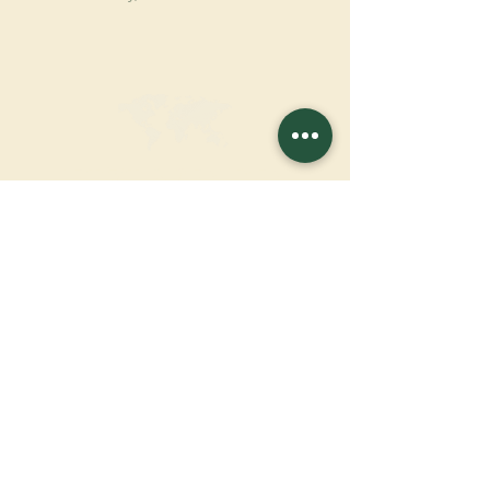
JETZT SPENDEN
UNTERSTÜTZEN SIE UNSERE MISSION
Spende
Mehr erfahren
SICH FÜR DEN
NEWSLETTER
ANMELDEN
Mehr erfahren