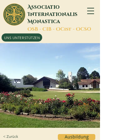
A
ssociatio
I
nternationalis
M
onastica
O
SB -
C
IB -
O
Cist -
O
CSO
UNS UNTERSTÜTZEN
< Zurück
Ausbildung