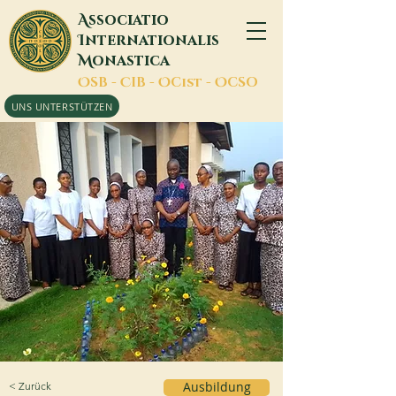
A
ssociatio
I
nternationalis
M
onastica
O
SB -
C
IB -
O
Cist -
O
CSO
UNS UNTERSTÜTZEN
< Zurück
Ausbildung