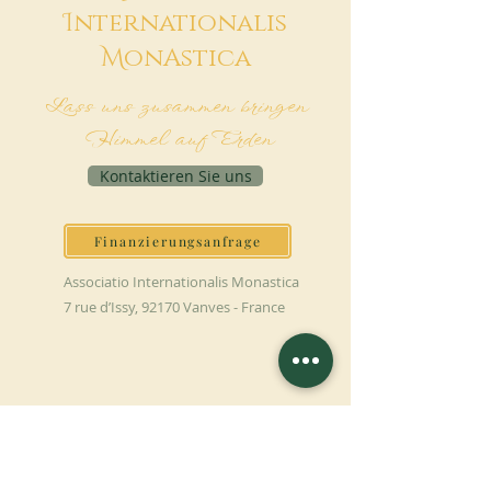
I
nternationalis
M
onAstica
Lass uns zusammen bringen
Himmel auf Erden
Kontaktieren Sie uns
Finanzierungsanfrage
Associatio Internationalis Monastica
7 rue d’Issy, 92170 Vanves - France