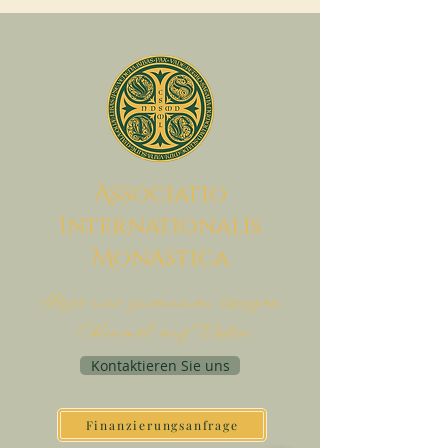
A
ssociatio
I
nternationalis
M
onAstica
Lass uns zusammen bringen
Himmel auf Erden
Kontaktieren Sie uns
Finanzierungsanfrage