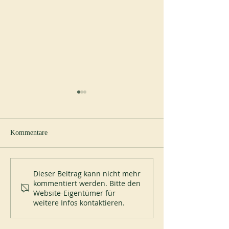
Kommentare
Neuer Abt in Cullman
Papst Leo XIV. be
Dieser Beitrag kann nicht mehr
kommentiert werden. Bitte den
Abtei Montecassin
Website-Eigentümer für
Juli 2026
weitere Infos kontaktieren.