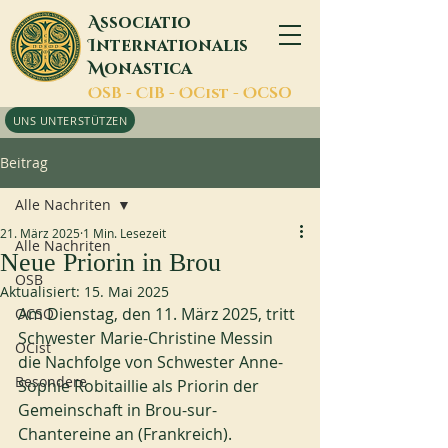
A
ssociatio
I
nternationalis
M
onastica
O
SB -
C
IB -
O
Cist -
O
CSO
UNS UNTERSTÜTZEN
Beitrag
Alle Nachriten
21. März 2025
1 Min. Lesezeit
Alle Nachriten
Neue Priorin in Brou
OSB
Aktualisiert:
15. Mai 2025
Am Dienstag, den 11. März 2025, tritt 
OCSO
Schwester Marie-Christine Messin 
OCist
die Nachfolge von Schwester Anne-
Besondere
Sophie Robitaillie als Priorin der 
Gemeinschaft in Brou-sur-
Chantereine an (Frankreich).