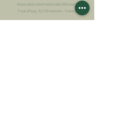
Associatio Internationalis Monastica
7 rue d’Issy, 92170 Vanves - France
JETZT SPENDEN
UNTERSTÜTZEN SIE UNSERE MISSION
Spende
Mehr erfahren
SICH FÜR DEN
NEWSLETTER
ANMELDEN