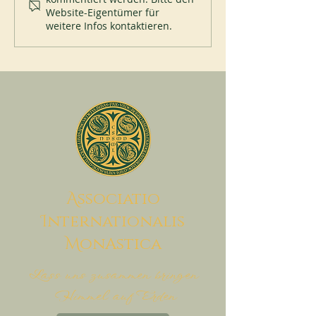
Website-Eigentümer für
weitere Infos kontaktieren.
A
ssociatio
I
nternationalis
M
onAstica
Lass uns zusammen bringen
Himmel auf Erden