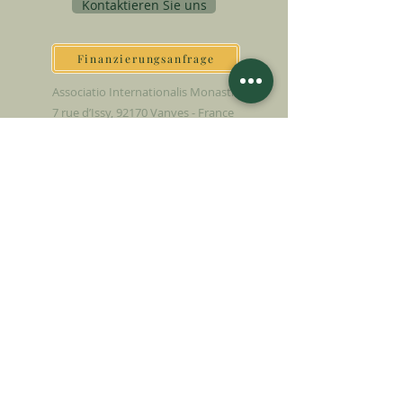
Kontaktieren Sie uns
Finanzierungsanfrage
Associatio Internationalis Monastica
7 rue d’Issy, 92170 Vanves - France
JETZT SPENDEN
UNTERSTÜTZEN SIE UNSERE MISSION
Spende
Mehr erfahren