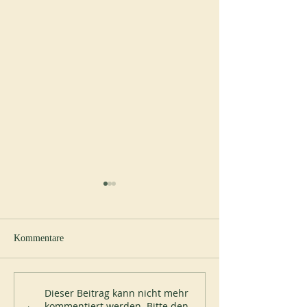
Kommentare
Neuer Abt in Spe
200 Jahre Mont-des-Cats
Dieser Beitrag kann nicht mehr
kommentiert werden. Bitte den