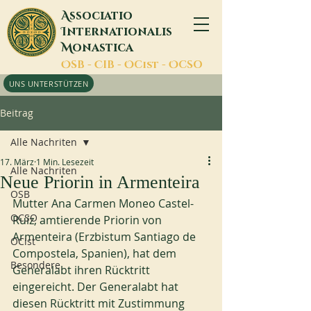
A
ssociatio
I
nternationalis
M
onastica
O
SB -
C
IB -
O
Cist -
O
CSO
UNS UNTERSTÜTZEN
Beitrag
Alle Nachriten
17. März
1 Min. Lesezeit
Alle Nachriten
Neue Priorin in Armenteira
OSB
Mutter Ana Carmen Moneo Castel-
OCSO
Ruíz, amtierende Priorin von 
Armenteira (Erzbistum Santiago de 
OCist
Compostela, Spanien), hat dem 
Besondere
Generalabt ihren Rücktritt 
eingereicht. Der Generalabt hat 
diesen Rücktritt mit Zustimmung 