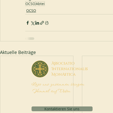
OCSO
Abtei
OCSO
Aktuelle Beiträge
A
ssociatio
I
nternationalis
M
onAstica
Lass uns zusammen bringen
Himmel auf Erden
Kontaktieren Sie uns