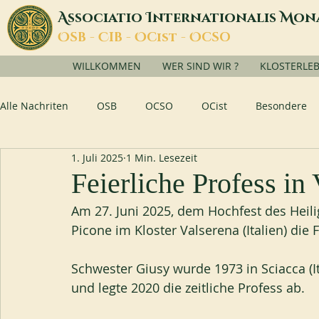
A
I
M
ssociatio
nternationalis
on
O
C
O
O
SB -
IB -
Cist -
CSO
WILLKOMMEN
WER SIND WIR ?
KLOSTERLE
Alle Nachriten
OSB
OCSO
OCist
Besondere
1. Juli 2025
1 Min. Lesezeit
Feierliche Profess in
Am 27. Juni 2025, dem Hochfest des Heili
Picone im Kloster Valserena (Italien) die 
Schwester Giusy wurde 1973 in Sciacca (It
und legte 2020 die zeitliche Profess ab.