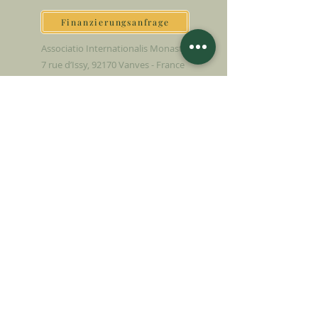
Finanzierungsanfrage
Associatio Internationalis Monastica
7 rue d’Issy, 92170 Vanves - France
JETZT SPENDEN
UNTERSTÜTZEN SIE UNSERE MISSION
Spende
Mehr erfahren
SICH FÜR DEN