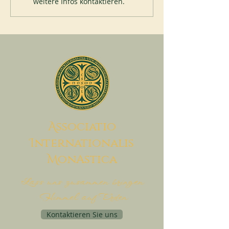
weitere Infos kontaktieren.
A
ssociatio
I
nternationalis
M
onAstica
Lass uns zusammen bringen
Himmel auf Erden
Kontaktieren Sie uns