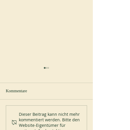
Kommentare
Neuer Abt in Spe
200 Jahre Mont-des-Cats
Dieser Beitrag kann nicht mehr
kommentiert werden. Bitte den
Website-Eigentümer für