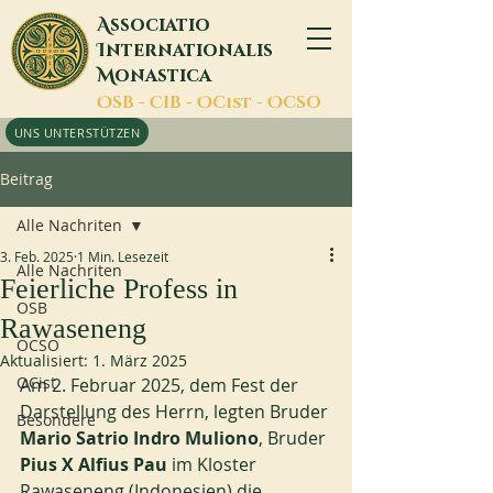
A
ssociatio
I
nternationalis
M
onastica
O
SB -
C
IB -
O
Cist -
O
CSO
UNS UNTERSTÜTZEN
Beitrag
Alle Nachriten
3. Feb. 2025
1 Min. Lesezeit
Alle Nachriten
Feierliche Profess in
OSB
Rawaseneng
OCSO
Aktualisiert:
1. März 2025
OCist
Am 2. Februar 2025, dem Fest der 
Darstellung des Herrn, legten Bruder 
Besondere
Mario Satrio Indro Muliono
, Bruder
Pius X Alfius Pau
 im Kloster 
Rawaseneng (Indonesien) die 