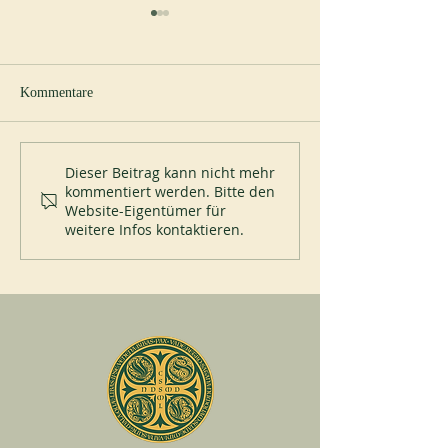
Kommentare
Abtei von Blauvac
200 Jahre Mont-d
Dieser Beitrag kann nicht mehr
kommentiert werden. Bitte den
Website-Eigentümer für
weitere Infos kontaktieren.