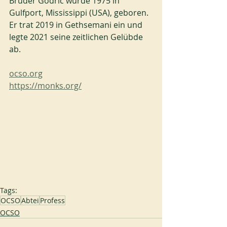
Bruder Godric wurde 1975 in 
Gulfport, Mississippi (USA), geboren. 
Er trat 2019 in Gethsemani ein und 
legte 2021 seine zeitlichen Gelübde 
ab.
ocso.org
https://monks.org/
Tags:
OCSO
Abtei
Profess
OCSO