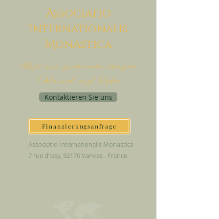
A
ssociatio
I
nternationalis
M
onAstica
Lass uns zusammen bringen
Himmel auf Erden
Kontaktieren Sie uns
Finanzierungsanfrage
Associatio Internationalis Monastica
7 rue d’Issy, 92170 Vanves - France