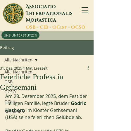
A
ssociatio
I
nternationalis
M
onastica
O
SB -
C
IB -
O
Cist -
O
CSO
UNS UNTERSTÜTZEN
Beitrag
Alle Nachriten
31. Dez. 2025
1 Min. Lesezeit
Alle Nachriten
Feierliche Profess in
OSB
Gethsemani
OCSO
Am 28. Dezember 2025, dem Fest der 
OCist
Heiligen Familie, legte Bruder
 Godric 
Hathorn
 im Kloster Gethsemani 
Besondere
(USA) seine feierlichen Gelübde ab.