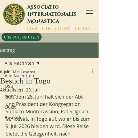
A
ssociatio
I
nternationalis
M
onastica
O
SB -
C
IB -
O
Cist -
O
CSO
UNS UNTERSTÜTZEN
Beitrag
Alle Nachriten
8. Juli
1 Min. Lesezeit
Alle Nachriten
Besuch in Togo
OSB
Aktualisiert:
23. Juli
Seit dem 28. Juni hält sich der Abt 
OCSO
und Präsident der Kongregation 
OCist
Subiaco-Montecassino, Pater Ignaci 
Besondere
M. Fossas, in Togo auf, wo er bis zum 
9. Juli 2026 bleiben wird. Diese Reise 
bietet die Gelegenheit, nach 