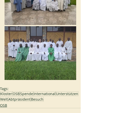
Tags:
Kloster
OSB
Spende
International
Unterstützen
Welt
Abtpräsident
Besuch
OSB