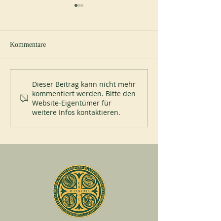
Kommentare
Neuer Abt in Cul
Ewige Profess im Priorat St
Dieser Beitrag kann nicht mehr
kommentiert werden. Bitte den
Placid
Website-Eigentümer für
weitere Infos kontaktieren.