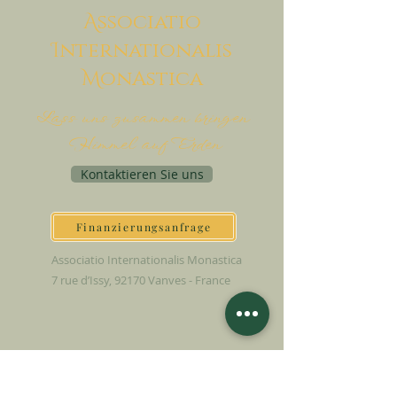
A
ssociatio
I
nternationalis
M
onAstica
Lass uns zusammen bringen
Himmel auf Erden
Kontaktieren Sie uns
Finanzierungsanfrage
Associatio Internationalis Monastica
7 rue d’Issy, 92170 Vanves - France