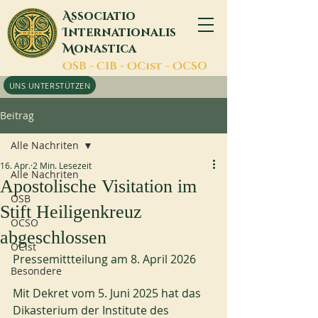
A
ssociatio
I
nternationalis
M
onastica
O
SB -
C
IB -
O
Cist -
O
CSO
UNS UNTERSTÜTZEN
Beitrag
Alle Nachriten
16. Apr.
2 Min. Lesezeit
Alle Nachriten
Apostolische Visitation im
OSB
Stift Heiligenkreuz
OCSO
abgeschlossen
OCist
Pressemittteilung am 8. April 2026
Besondere
Mit Dekret vom 5. Juni 2025 hat das 
Dikasterium der Institute des 