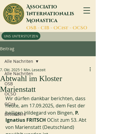
A
ssociatio
I
nternationalis
M
onastica
O
SB -
C
IB -
O
Cist -
O
CSO
UNS UNTERSTÜTZEN
Beitrag
Alle Nachriten
7. Okt. 2025
1 Min. Lesezeit
Alle Nachriten
Abtwahl im Kloster
OSB
Marienstatt
OCSO
Wir dürfen dankbar berichten, dass 
OCist
heute, am 17.09.2025, dem Fest der 
heiligen Hildegard von Bingen, 
P. 
Besondere
Ignatius FRITSCH
 OCist zum 53. Abt 
von Marienstatt (Deutschland) 