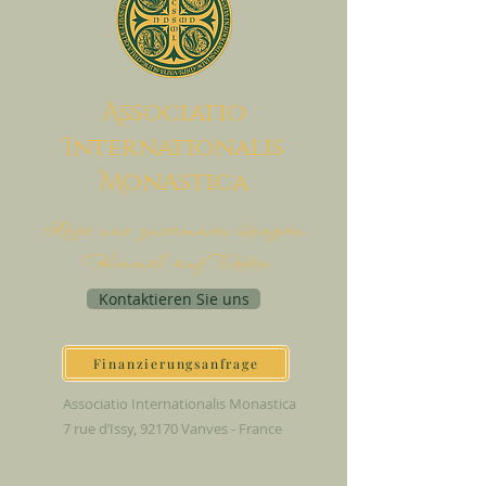
A
ssociatio
I
nternationalis
M
onAstica
Lass uns zusammen bringen
Himmel auf Erden
Kontaktieren Sie uns
Finanzierungsanfrage
Associatio Internationalis Monastica
7 rue d’Issy, 92170 Vanves - France