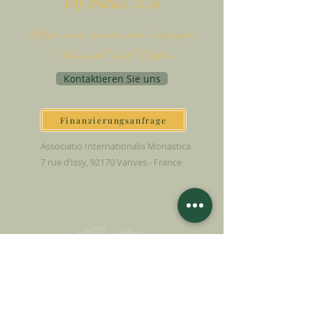
M
onAstica
Lass uns zusammen bringen
Himmel auf Erden
Kontaktieren Sie uns
Finanzierungsanfrage
Associatio Internationalis Monastica
7 rue d’Issy, 92170 Vanves - France
JETZT SPENDEN
UNTERSTÜTZEN SIE UNSERE MISSION