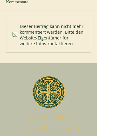
Kommentare
Neuer Abt in Cullman
Papst Leo XIV. be
Dieser Beitrag kann nicht mehr
kommentiert werden. Bitte den
Abtei Montecassin
Website-Eigentümer für
Juli 2026
weitere Infos kontaktieren.
A
ssociatio
I
nternationalis