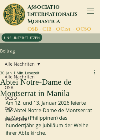
A
ssociatio
I
nternationalis
M
onastica
O
SB -
C
IB -
O
Cist -
O
CSO
UNS UNTERSTÜTZEN
Beitrag
Alle Nachriten
30. Jan.
1 Min. Lesezeit
Alle Nachriten
Abtei Notre-Dame de
OSB
Montserrat in Manila
OCSO
Am 12. und 13. Januar 2026 feierte 
OCist
die Abtei Notre-Dame de Montserrat 
in Manila (Philippinen) das 
Besondere
hundertjährige Jubiläum der Weihe 
ihrer Abteikirche.