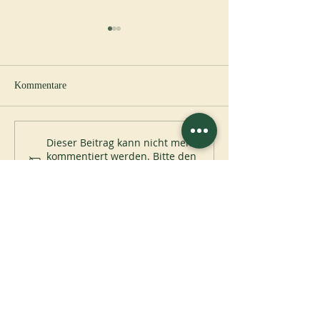
Kommentare
Abtei von Blauvac
200 Jahre Mont-d
Dieser Beitrag kann nicht mehr
kommentiert werden. Bitte den
Website-Eigentümer für
weitere Infos kontaktieren.