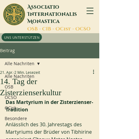
A
ssociatio
I
nternationalis
M
onastica
O
SB -
C
IB -
O
Cist -
O
CSO
UNS UNTERSTÜTZEN
Beitrag
Alle Nachriten
21. Apr.
2 Min. Lesezeit
Alle Nachriten
14. Tag der
OSB
Zisterzienserkultur
OCSO
Das Martyrium in der Zisterzienser-
OCist
Tradition
Besondere
Anlässlich des 30. Jahrestags des 
Martyriums der Brüder von Tibhirine 