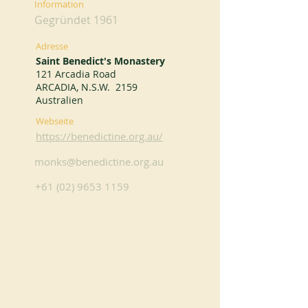
Information
Gegründet 1961
Adresse
Saint Benedict's Monastery
121 Arcadia Road
ARCADIA, N.S.W. 2159
Australien
Webseite
https://benedictine.org.au/
monks@benedictine.org.au
+61 (02) 9653 1159