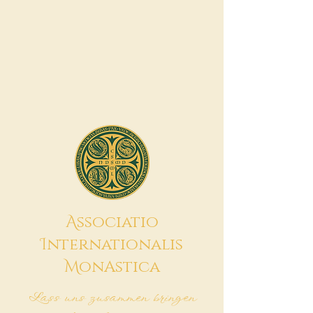
A
ssociatio
I
nternationalis
M
onAstica
Lass uns zusammen bringen