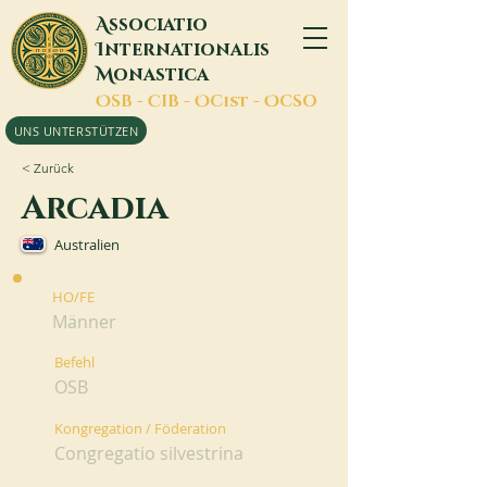
A
ssociatio
I
nternationalis
M
onastica
O
SB -
C
IB -
O
Cist -
O
CSO
UNS UNTERSTÜTZEN
< Zurück
Arcadia
Australien
HO/FE
Männer
Befehl
OSB
Kongregation / Föderation
Congregatio silvestrina